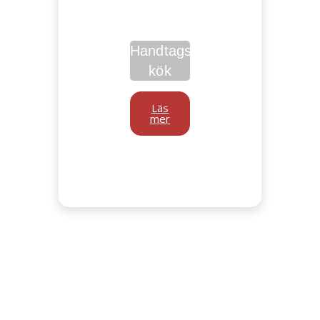
Handtagslöst
kök
Läs
mer