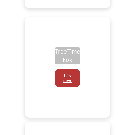
TreeTime
kök
Läs
mer