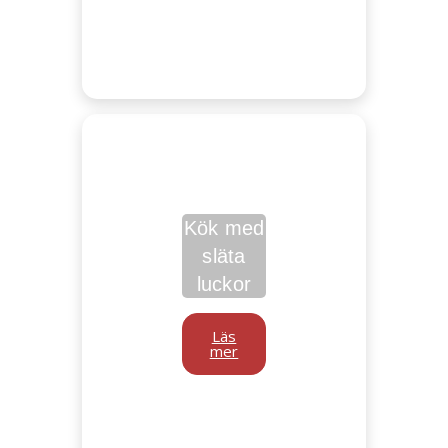
Kök med
släta
luckor
Läs
mer