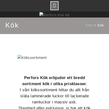
Vi håller butiken stängd för semester
från 20 juli t.o.m. 10 augusti.
Got it!
Skip
Beställningar i vår webshop skickas
to
som vanligt.
Kök
content
hem
>
Kök
Perfors Kök erbjuder ett bredd
sortiment kök i olika prisklasser.
I vårt kökssortiment hittar du allt från
släta laminerade luckor till lackerade
ramluckor i massiv ask.
Standard eller exklusive, vi har ett kök